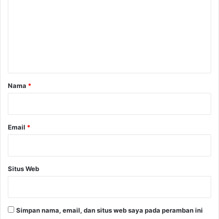
m
e
n
t
a
r
Nama
*
*
Email
*
Situs Web
Simpan nama, email, dan situs web saya pada peramban ini