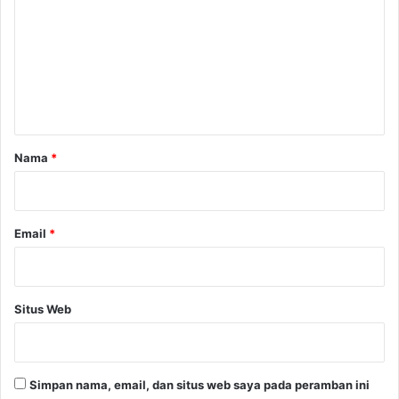
m
e
n
t
a
r
Nama
*
*
Email
*
Situs Web
Simpan nama, email, dan situs web saya pada peramban ini