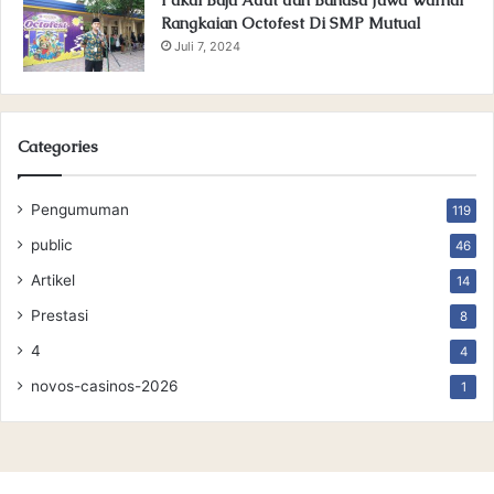
Rangkaian Octofest Di SMP Mutual
Juli 7, 2024
Categories
Pengumuman
119
public
46
Artikel
14
Prestasi
8
4
4
novos-casinos-2026
1