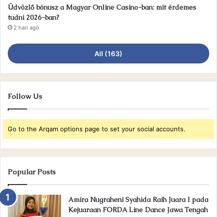
Üdvözlő bónusz a Magyar Online Casino-ban: mit érdemes
tudni 2026-ban?
2 hari ago
All (163)
Follow Us
Go to the Arqam options page to set your social accounts.
Popular Posts
Amira Nugraheni Syahida Raih Juara I pada
Kejuaraan FORDA Line Dance Jawa Tengah