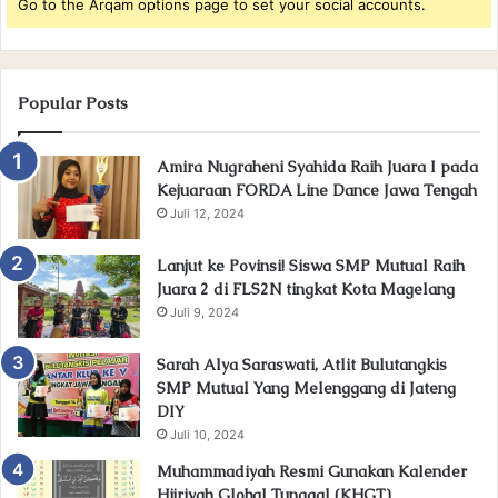
Go to the Arqam options page to set your social accounts.
Popular Posts
Amira Nugraheni Syahida Raih Juara I pada
Kejuaraan FORDA Line Dance Jawa Tengah
Juli 12, 2024
Lanjut ke Povinsi! Siswa SMP Mutual Raih
Juara 2 di FLS2N tingkat Kota Magelang
Juli 9, 2024
Sarah Alya Saraswati, Atlit Bulutangkis
SMP Mutual Yang Melenggang di Jateng
DIY
Juli 10, 2024
Muhammadiyah Resmi Gunakan Kalender
Hijriyah Global Tunggal (KHGT)