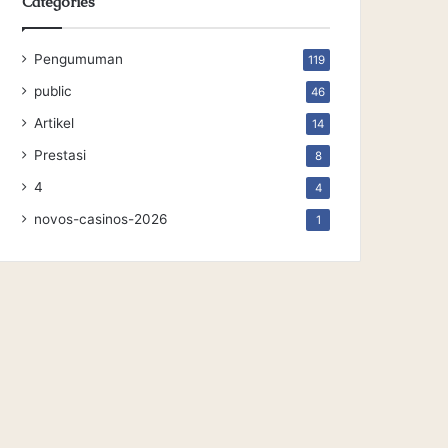
Categories
Pengumuman
119
public
46
Artikel
14
Prestasi
8
4
4
novos-casinos-2026
1