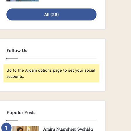
All (26)
Follow Us
Go to the Arqam options page to set your social
accounts.
Popular Posts
Amira Nugraheni Syahida