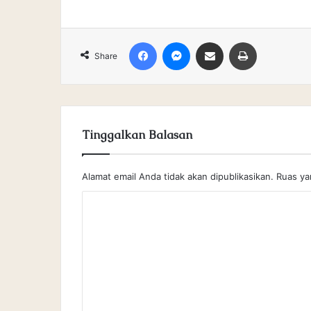
Facebook
Messenger
Share via Email
Print
Share
Tinggalkan Balasan
Alamat email Anda tidak akan dipublikasikan.
Ruas ya
K
o
m
e
n
t