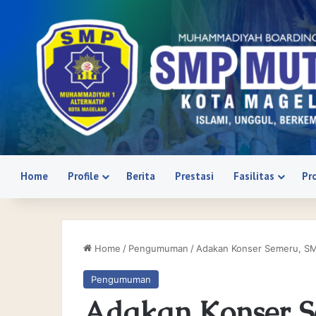
Home
Profile
Berita
Prestasi
Fasilitas
Pr
Home
/
Pengumuman
/
Adakan Konser Semeru, SM
Pengumuman
Adakan Konser S