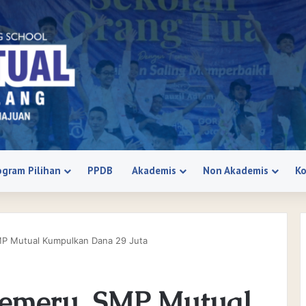
ogram Pilihan
PPDB
Akademis
Non Akademis
K
P Mutual Kumpulkan Dana 29 Juta
emeru, SMP Mutual