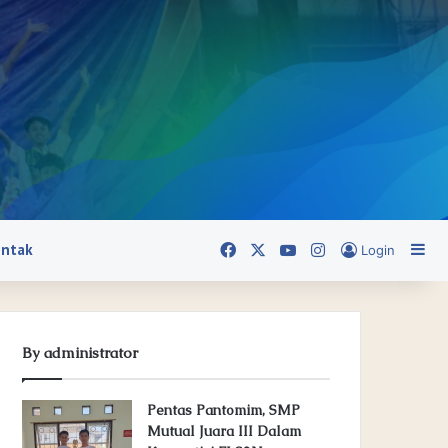
ontak
Facebook
X
YouTube
Instagram
Si
Login
By administrator
Pentas Pantomim, SMP
Mutual Juara III Dalam